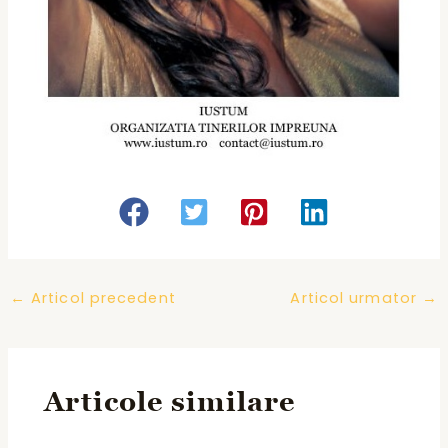
Post
←
Articol precedent
Articol urmator
→
navigation
Articole similare