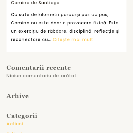
o
Camino de Santiago.
a
m
r
p
e
Cu sute de kilometri parcurși pas cu pas,
m
r
z
Camino nu este doar o provocare fizică. Este
a
e
e
un exercițiu de răbdare, disciplină, reflecție și
n
m
d
:
reconectare cu…
Citește mai mult
ț
i
r
I
a
a
u
U
c
t
m
S
Comentarii recente
o
ș
u
T
Niciun comentariu de arătat.
n
i
l
U
s
s
M
t
u
Arhive
a
r
s
f
u
ț
o
Categorii
i
i
s
Acțiuni
t
n
t