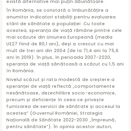
există alternative mai puțin dăunătoare.
În România, se constată o îmbunătățire a
anumitor indicatori stabiliți pentru evaluarea
stării de sănătate a populației .Cu toate
acestea, speranța de viață rămâne printre cele
mai scăzute din Uniunea Europeană (media
UE27 fiind de 80,1 ani), deși a crescut cu mai
mult de trei ani din 2004 (de la 71,4 ani la 75,6
ani în 2019). În plus, în perioada 2007-2020,
speranța de viață sănătoasă a scăzut cu 1,5 ani
în România.
Nivelul scăzut și rata modestă de creștere a
speranței de viață reflectă „comportamente
nesănătoase, dezechilibre socio-economice,
precum și deficiențe în ceea ce privește
furnizarea de servicii de sănătate și accesul la
acestea” (Guvernul României, Strategia
Națională de Sănătate 2022-2030 „Împreună,
pentru sănătate”). În opinia acestor autori,