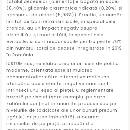
totalul deceselor (alimentație bogată în sodiu
(8,48%), glicemie plasmatică ridicată (8,28%) și
consumul de alcool (5,98%)). Practic, un număr
limitat de boli netransmisibile, în special cele
cronice, au un impact negativ asupra
dizabilității și mortalității, în special cele
evitabile, și sunt responsabile pentru peste 76%
din numărul total de decese înregistrate în 2019
în România.
IUSTUM susține elaborarea unor serii de politici
moderne, orientată spre stimularea
consumatorilor către alternative mai bune,
atenuând acele efecte negative care sunt
intrinseci unui eșec al pieței. O reglementare
bazată pe riscuri (spre exemplu, pe baza
zahărului conținut în anumite produse sau pe
nivelurile de toxicitate ale unor bunuri precum
țigările) ar putea îmbunătăți alocarea
resurselor de pe piață, producând o