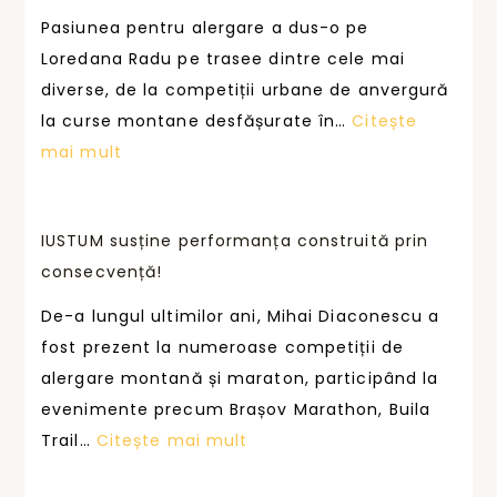
T
Pasiunea pentru alergare a dus-o pe
U
Loredana Radu pe trasee dintre cele mai
M
diverse, de la competiții urbane de anvergură
s
la curse montane desfășurate în…
Citește
u
:
mai mult
s
F
ț
i
i
IUSTUM susține performanța construită prin
e
n
consecvență!
c
e
a
De-a lungul ultimilor ani, Mihai Diaconescu a
o
r
fost prezent la numeroase competiții de
a
e
alergare montană și maraton, participând la
m
c
evenimente precum Brașov Marathon, Buila
e
u
:
Trail…
Citește mai mult
n
r
I
i
s