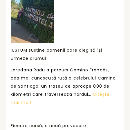
IUSTUM susține oamenii care aleg să își
urmeze drumul
Loredana Radu a parcurs Camino Francés,
cea mai cunoscută rută a celebrului Camino
de Santiago, un traseu de aproape 800 de
kilometri care traversează nordul…
Citește
:
mai mult
I
U
Fiecare cursă, o nouă provocare
S