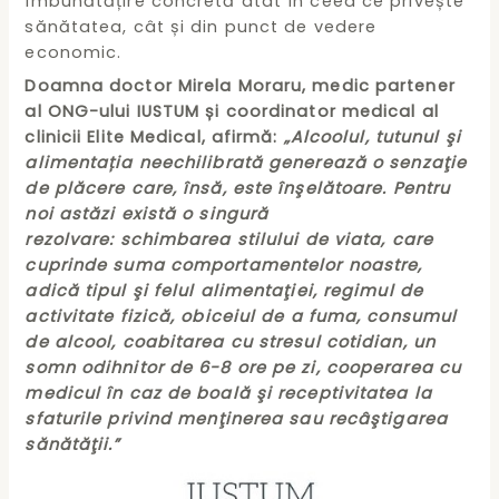
îmbunătățire concretă atât în ceea ce privește
sănătatea, cât și din punct de vedere
economic.
Doamna doctor Mirela Moraru, medic partener
al ONG-ului IUSTUM și coordinator medical al
clinicii Elite Medical, afirmă:
„Alcoolul, tutunul şi
alimentația neechilibrată generează o senzaţie
de plăcere care, însă, este înşelătoare. Pentru
noi astăzi există o singură
rezolvare: schimbarea stilului de viata, care
cuprinde suma compor­tamentelor noastre,
adică tipul şi felul alimentaţiei, regimul de
activitate fi­zică, obiceiul de a fuma, consumul
de alcool, coabitarea cu stresul cotidian, un
somn odihnitor de 6-8 ore pe zi, cooperarea cu
medicul în caz de boală şi receptivitatea la
sfaturile privind menţinerea sau recâştigarea
sănătăţii.”