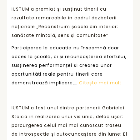
U
i
ă
IUSTUM a premiat și susținut tinerii cu
S
c
,
rezultate remarcabile în cadrul dezbaterii
T
a
o
naționale „Reconstruim școala din interior:
U
r
n
sănătate mintală, sens și comunitate”
M
e
o
s
Participarea la educație nu înseamnă doar
a
u
u
acces la școală, ci și recunoașterea efortului,
l
ă
s
susținerea performanței și crearea unor
e
p
ț
oportunități reale pentru tinerii care
g
r
i
:
demonstrează implicare,…
Citește mai mult
s
o
n
I
ă
v
e
U
î
o
p
IUSTUM a fost unul dintre partenerii Gabrielei
S
ș
c
e
Stoica în realizarea unui vis unic, deloc ușor:
T
i
a
r
parcurgerea celui mai mai cunoscut traseu
U
u
r
f
de introspecție și autocunoaștere din lume: El
M
r
e