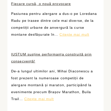
Fiecare cursă, o nouă provocare
S
T
Pasiunea pentru alergare a dus-o pe Loredana
U
Radu pe trasee dintre cele mai diverse, de la
M
competiții urbane de anvergură la curse
s
:
montane desfășurate în…
Citește mai mult
u
F
s
i
ț
IUSTUM susține performanța construită prin
e
i
consecvență!
c
n
a
De-a lungul ultimilor ani, Mihai Diaconescu a
e
r
fost prezent la numeroase competiții de
o
e
alergare montană și maraton, participând la
a
c
evenimente precum Brașov Marathon, Buila
m
u
:
Trail…
Citește mai mult
e
r
I
n
s