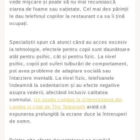
vede mişcare și poate să nu mai recunoască
starea de foame sau sațietate. Cel mai des părinții
le dau telefonul copiilor la restaurant ca sa îi țină
ocupați.
Specialiștii spun că atunci când au acces excesiv
la tehnologie, efectele pentru copii sunt daunătoare
atât pentru psihic, cât și pentru fizic. La nivel
psihic, copiii pot suferi tulburări de comportament,
pot avea probleme de adaptare socială sau
întarziere mentală. La nivel fizic, telefoanele
îndeamnă la sedentarism și au efecte negative
asupra vederii, afectând inclusiv calitatea
somnului.
Un studiu condus la Universitatea din
Londra și citat de The Telegraph
arată că
expunerea prelungită la ecrane duce la întreruperi
de somn.