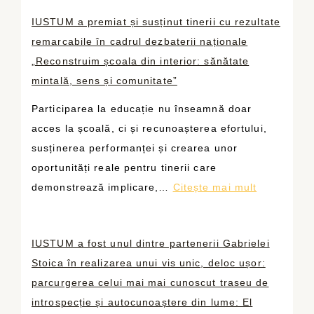
U
i
ă
IUSTUM a premiat și susținut tinerii cu rezultate
S
i
,
remarcabile în cadrul dezbaterii naționale
T
c
o
„Reconstruim școala din interior: sănătate
U
a
n
mintală, sens și comunitate”
M
r
o
s
Participarea la educație nu înseamnă doar
e
u
u
acces la școală, ci și recunoașterea efortului,
a
ă
s
susținerea performanței și crearea unor
l
p
ț
oportunități reale pentru tinerii care
e
r
i
:
demonstrează implicare,…
Citește mai mult
g
o
n
I
s
v
e
U
ă
o
p
IUSTUM a fost unul dintre partenerii Gabrielei
S
î
c
e
Stoica în realizarea unui vis unic, deloc ușor:
T
ș
a
r
parcurgerea celui mai mai cunoscut traseu de
U
i
r
f
introspecție și autocunoaștere din lume: El
M
u
e