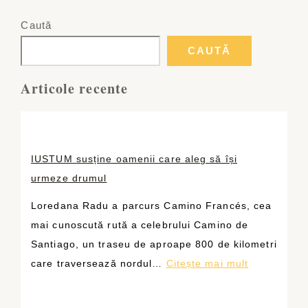
Caută
CAUTĂ
Articole recente
IUSTUM susține oamenii care aleg să își
urmeze drumul
Loredana Radu a parcurs Camino Francés, cea
mai cunoscută rută a celebrului Camino de
Santiago, un traseu de aproape 800 de kilometri
:
care traversează nordul…
Citește mai mult
I
U