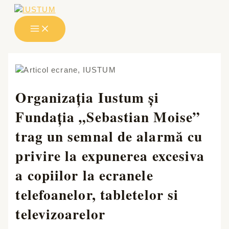
Skip
to
MAIN
MENU
content
Organizația Iustum și
Fundația „Sebastian Moise”
trag un semnal de alarmă cu
privire la expunerea excesiva
a copiilor la ecranele
telefoanelor, tabletelor si
televizoarelor