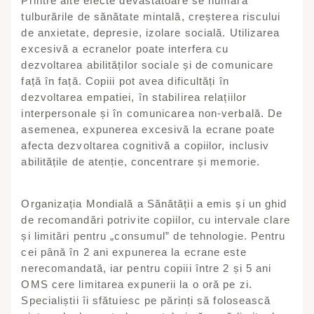
Printre alte efecte devastatoare se numără
tulburările de sănătate mintală, creșterea riscului
de anxietate, depresie, izolare socială. Utilizarea
excesivă a ecranelor poate interfera cu
dezvoltarea abilităților sociale și de comunicare
față în față. Copiii pot avea dificultăți în
dezvoltarea empatiei, în stabilirea relațiilor
interpersonale și în comunicarea non-verbală. De
asemenea, expunerea excesivă la ecrane poate
afecta dezvoltarea cognitivă a copiilor, inclusiv
abilitățile de atenție, concentrare și memorie.
Organizația Mondială a Sănătății a emis și un ghid
de recomandări potrivite copiilor, cu intervale clare
și limitări pentru „consumul” de tehnologie. Pentru
cei până în 2 ani expunerea la ecrane este
nerecomandată, iar pentru copiii între 2 și 5 ani
OMS cere limitarea expunerii la o oră pe zi.
Specialiștii îi sfătuiesc pe părinți să folosească