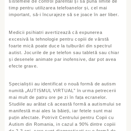
sistemele de control parental și să pună limite de
timp pentru utilizarea telefoanelor și, cel mai
important, să-i încurajeze să se joace în aer liber.
Medicii psihiatri avertizează că expunerea
excesivă la tehnologie pentru copiii de vârstă
foarte mică poate duce la tulburări din spectrul
autist. Jocurile de pe telefon sau tabletă sau chiar
și desenele animate par inofensive, dar pot avea
efecte grave.
Specialiștii au identificat o nouă formă de autism
numită „AUTISMUL VIRTUAL” în urma petrecerii
mai mult de patru ore pe zi în fața ecranelor.
Studiile au arătat că această formă a autismului se
manifestă mai ales la băieți, iar fetele sunt mai
puțin afectate. Potrivit Centrului pentru Copii cu
Autism din Romania, in cazul a 90% dintre copiii
de 2-3 ani, care sunt diagnosticați cu o formă de