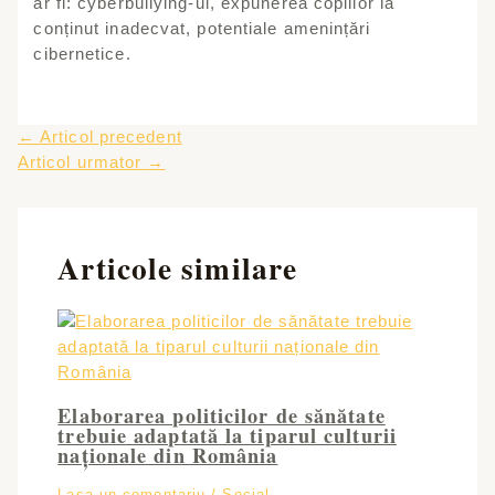
ar fi: cyberbullying-ul, expunerea copiilor la
conținut inadecvat, potentiale amenințări
cibernetice.
Post
←
Articol precedent
navigation
Articol urmator
→
Articole similare
Elaborarea politicilor de sănătate
trebuie adaptată la tiparul culturii
naționale din România
Lasa un comentariu
/
Social