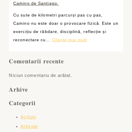
o
Camino de Santiago.
a
r
r
p
m
Cu sute de kilometri parcurși pas cu pas,
m
r
e
Camino nu este doar o provocare fizică. Este un
a
e
z
exercițiu de răbdare, disciplină, reflecție și
n
m
e
:
reconectare cu…
Citește mai mult
ț
i
d
I
a
a
r
U
Comentarii recente
c
t
u
S
o
ș
m
T
Niciun comentariu de arătat.
n
i
u
U
s
s
Arhive
l
M
t
u
a
r
Categorii
s
f
u
ț
o
Acțiuni
i
i
s
t
Articole
n
t