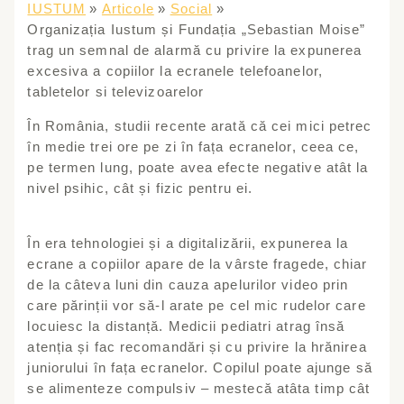
IUSTUM
Articole
Social
Organizația Iustum și Fundația „Sebastian Moise”
trag un semnal de alarmă cu privire la expunerea
excesiva a copiilor la ecranele telefoanelor,
tabletelor si televizoarelor
În România, studii recente arată că cei mici petrec
în medie trei ore pe zi în fața ecranelor, ceea ce,
pe termen lung, poate avea efecte negative atât la
nivel psihic, cât și fizic pentru ei.
În era tehnologiei și a digitalizării, expunerea la
ecrane a copiilor apare de la vârste fragede, chiar
de la câteva luni din cauza apelurilor video prin
care părinții vor să-l arate pe cel mic rudelor care
locuiesc la distanță. Medicii pediatri atrag însă
atenția și fac recomandări și cu privire la hrănirea
juniorului în fața ecranelor. Copilul poate ajunge să
se alimenteze compulsiv – mestecă atâta timp cât