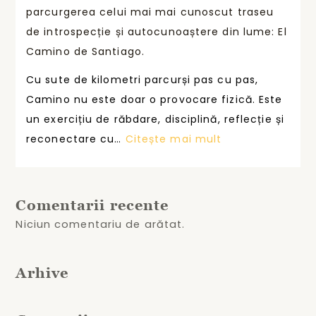
m
u
parcurgerea celui mai mai cunoscut traseu
U
a
m
de introspecție și autocunoaștere din lume: El
M
n
u
Camino de Santiago.
a
ț
l
p
Cu sute de kilometri parcurși pas cu pas,
a
r
Camino nu este doar o provocare fizică. Este
c
e
un exercițiu de răbdare, disciplină, reflecție și
o
m
:
reconectare cu…
Citește mai mult
n
i
I
s
a
U
t
t
S
r
Comentarii recente
ș
T
u
Niciun comentariu de arătat.
i
U
i
s
M
t
u
Arhive
a
ă
s
f
p
ț
o