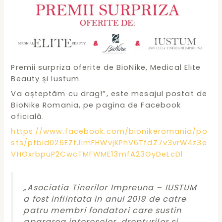
Premii surpriza oferite de BioNike, Medical Elite
Beauty și Iustum.
Va așteptăm cu drag!”, este mesajul postat de
BioNike Romania, pe pagina de Facebook
oficială.
https://www.facebook.com/bionikeromania/po
sts/pfbid026EZtJimFHWvjKPhV6TfdZ7v3vrW4z3e
VHGxrbpuP2CwcTMFWME13mfA23GyDeLcDl
„Asociatia Tinerilor Impreuna – IUSTUM
a fost infiintata in anul 2019 de catre
patru membri fondatori care sustin
apararea intereselor, drepturilor si