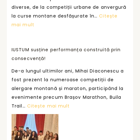
ț
diverse, de la competiții urbane de anvergură
i
la curse montane desfășurate în…
Citește
n
:
mai mult
e
F
o
i
a
IUSTUM susține performanța construită prin
e
m
consecvență!
c
e
a
De-a lungul ultimilor ani, Mihai Diaconescu a
n
r
fost prezent la numeroase competiții de
i
e
alergare montană și maraton, participând la
i
c
evenimente precum Brașov Marathon, Buila
c
u
:
Trail…
Citește mai mult
a
r
I
r
s
U
e
ă
S
a
,