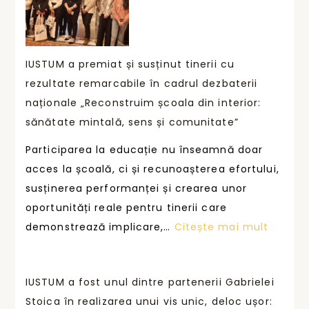
T
l
o
U
e
n
M
g
o
s
s
IUSTUM a premiat și susținut tinerii cu
u
u
ă
rezultate remarcabile în cadrul dezbaterii
ă
s
î
naționale „Reconstruim școala din interior:
p
ț
ș
sănătate mintală, sens și comunitate”
r
i
i
Participarea la educație nu înseamnă doar
o
n
u
acces la școală, ci și recunoașterea efortului,
v
e
r
susținerea performanței și crearea unor
o
p
m
oportunități reale pentru tinerii care
c
e
e
:
demonstrează implicare,…
Citește mai mult
a
r
z
I
r
f
e
U
e
o
d
IUSTUM a fost unul dintre partenerii Gabrielei
S
r
r
Stoica în realizarea unui vis unic, deloc ușor:
T