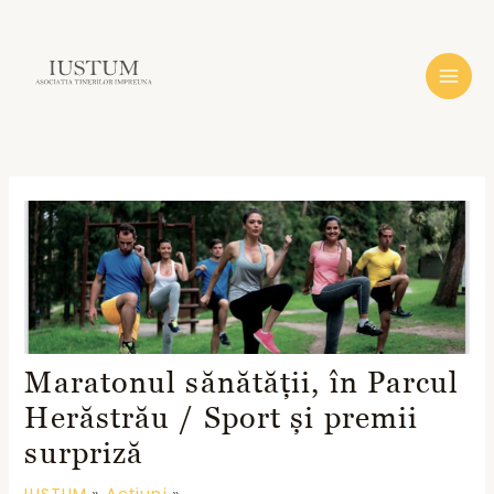
Skip
to
content
MAI
MEN
Maratonul sănătății, în Parcul
Herăstrău / Sport și premii
surpriză