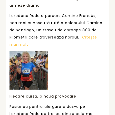
urmeze drumul
Loredana Radu a parcurs Camino Francés,
cea mai cunoscută rută a celebrului Camino
de Santiago, un traseu de aproape 800 de
kilometri care traversează nordul…
Citește
:
mai mult
I
U
S
T
U
M
s
Fiecare cursă, o nouă provocare
u
Pasiunea pentru alergare a dus-o pe
s
Loredana Radu pe trasee dintre cele mai