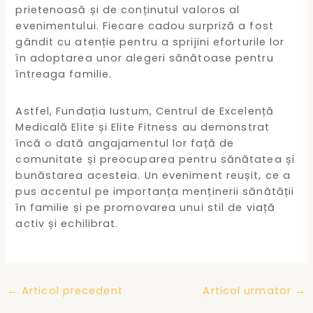
prietenoasă și de conținutul valoros al
evenimentului. Fiecare cadou surpriză a fost
gândit cu atenție pentru a sprijini eforturile lor
în adoptarea unor alegeri sănătoase pentru
întreaga familie.
Astfel, Fundația Iustum, Centrul de Excelență
Medicală Elite și Elite Fitness au demonstrat
încă o dată angajamentul lor față de
comunitate și preocuparea pentru sănătatea și
bunăstarea acesteia. Un eveniment reușit, ce a
pus accentul pe importanța menținerii sănătății
în familie și pe promovarea unui stil de viață
activ și echilibrat.
Post
←
Articol precedent
Articol urmator
→
navigation