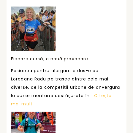
I
U
S
T
U
M
s
Fiecare cursă, o nouă provocare
u
Pasiunea pentru alergare a dus-o pe
s
Loredana Radu pe trasee dintre cele mai
ț
diverse, de la competiții urbane de anvergură
i
la curse montane desfășurate în…
Citește
n
:
mai mult
e
F
o
i
a
e
m