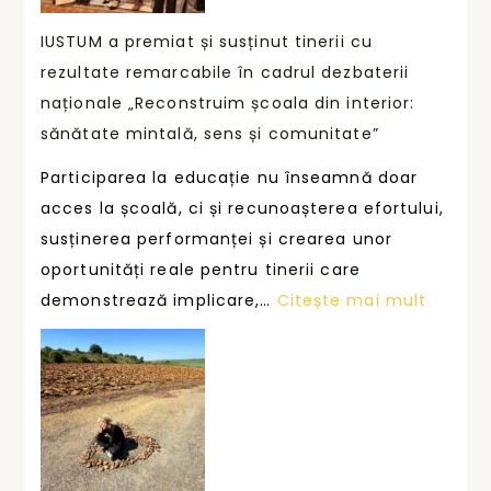
M
r
i
s
IUSTUM a premiat și susținut tinerii cu
o
u
u
rezultate remarcabile în cadrul dezbaterii
v
r
s
naționale „Reconstruim școala din interior:
o
m
ț
sănătate mintală, sens și comunitate”
c
e
i
a
Participarea la educație nu înseamnă doar
z
n
r
acces la școală, ci și recunoașterea efortului,
e
e
e
susținerea performanței și crearea unor
d
p
oportunități reale pentru tinerii care
r
e
:
demonstrează implicare,…
Citește mai mult
u
r
I
m
f
U
u
o
S
l
r
T
m
U
a
M