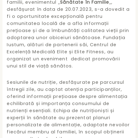
familii, evenimentul „
Sănătate în Familie
„,
desfășurat în data de 20.07.2023, s-a dovedit a
fi o oportunitate excepțională pentru
comunitatea locală de a afla informații
prețioase și de a îmbunătăți calitatea vieții prin
adoptarea unor obiceiuri sănătoase. Fundația
Iustum, alături de partenerii săi, Centrul de
Excelență Medicală Elite și Elite Fitness, au
organizat un eveniment dedicat promovării
unui stil de viață sănătos.
Sesiunile de nutriție, desfășurate pe parcursul
întregii zile, au captat atenția participanților,
oferind informații prețioase despre alimentația
echilibrată și importanța consumului de
nutrienți esențiali. Echipa de nutriționiști și
experții în sănătate au prezentat planuri
personalizate de alimentație, adaptate nevoilor
fiecărui membru al familiei, în scopul obținerii