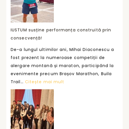
c
e
a
n
r
i
e
IUSTUM susține performanța construită prin
i
c
consecvență!
c
u
a
De-a lungul ultimilor ani, Mihai Diaconescu a
r
r
fost prezent la numeroase competiții de
s
e
alergare montană și maraton, participând la
ă
a
evenimente precum Brașov Marathon, Buila
,
l
:
Trail…
Citește mai mult
o
e
I
n
g
U
o
s
S
u
ă
T
ă
î
U
p
ș