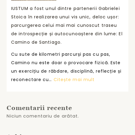
n
a
IUSTUM a fost unul dintre partenerii Gabrielei
ț
p
Stoica în realizarea unui vis unic, deloc ușor:
a
r
parcurgerea celui mai mai cunoscut traseu
c
e
de introspecție și autocunoaștere din lume: El
o
m
Camino de Santiago.
n
i
s
Cu sute de kilometri parcurși pas cu pas,
a
t
Camino nu este doar o provocare fizică. Este
t
r
un exercițiu de răbdare, disciplină, reflecție și
ș
u
:
reconectare cu…
Citește mai mult
i
i
I
s
t
U
u
ă
S
s
Comentarii recente
p
T
ț
Niciun comentariu de arătat.
r
U
i
i
M
n