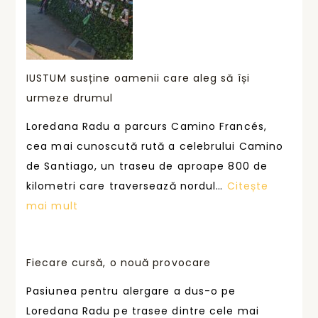
IUSTUM susține oamenii care aleg să își
urmeze drumul
Loredana Radu a parcurs Camino Francés,
cea mai cunoscută rută a celebrului Camino
de Santiago, un traseu de aproape 800 de
kilometri care traversează nordul…
Citește
:
mai mult
I
U
Fiecare cursă, o nouă provocare
S
T
Pasiunea pentru alergare a dus-o pe
U
Loredana Radu pe trasee dintre cele mai