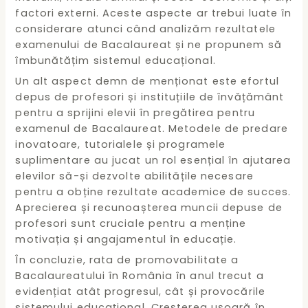
factori externi. Aceste aspecte ar trebui luate în
considerare atunci când analizăm rezultatele
examenului de Bacalaureat și ne propunem să
îmbunătățim sistemul educațional.
Un alt aspect demn de menționat este efortul
depus de profesori și instituțiile de învățământ
pentru a sprijini elevii în pregătirea pentru
examenul de Bacalaureat. Metodele de predare
inovatoare, tutorialele și programele
suplimentare au jucat un rol esențial în ajutarea
elevilor să-și dezvolte abilitățile necesare
pentru a obține rezultate academice de succes.
Aprecierea și recunoașterea muncii depuse de
profesori sunt cruciale pentru a menține
motivația și angajamentul în educație.
În concluzie, rata de promovabilitate a
Bacalaureatului în România în anul trecut a
evidențiat atât progresul, cât și provocările
sistemului educațional. Creșterea ușoară în