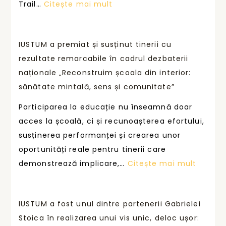
:
Trail…
Citește mai mult
a
o
I
r
n
U
e
o
IUSTUM a premiat și susținut tinerii cu
S
a
u
rezultate remarcabile în cadrul dezbaterii
T
l
ă
naționale „Reconstruim școala din interior:
U
e
p
sănătate mintală, sens și comunitate”
M
g
r
s
s
Participarea la educație nu înseamnă doar
o
u
ă
acces la școală, ci și recunoașterea efortului,
v
s
î
susținerea performanței și crearea unor
o
ț
ș
oportunități reale pentru tinerii care
c
i
i
:
demonstrează implicare,…
Citește mai mult
a
n
u
I
r
e
r
U
e
p
m
IUSTUM a fost unul dintre partenerii Gabrielei
S
e
e
Stoica în realizarea unui vis unic, deloc ușor:
T