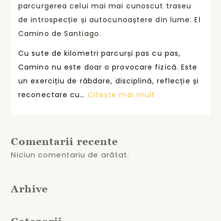
r
z
parcurgerea celui mai mai cunoscut traseu
U
f
e
de introspecție și autocunoaștere din lume: El
M
o
d
Camino de Santiago.
a
r
r
p
Cu sute de kilometri parcurși pas cu pas,
m
u
r
Camino nu este doar o provocare fizică. Este
a
m
e
un exercițiu de răbdare, disciplină, reflecție și
n
u
m
:
reconectare cu…
Citește mai mult
ț
l
i
I
a
a
U
c
t
S
Comentarii recente
o
ș
T
Niciun comentariu de arătat.
n
i
U
s
s
M
t
u
Arhive
a
r
s
f
u
ț
o