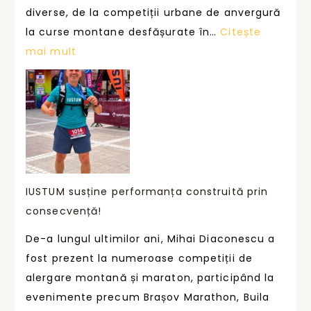
M
diverse, de la competiții urbane de anvergură
s
la curse montane desfășurate în…
Citește
u
:
mai mult
s
F
ț
i
i
e
n
c
e
a
o
r
a
e
IUSTUM susține performanța construită prin
m
c
consecvență!
e
u
De-a lungul ultimilor ani, Mihai Diaconescu a
n
r
fost prezent la numeroase competiții de
i
s
alergare montană și maraton, participând la
i
ă
evenimente precum Brașov Marathon, Buila
c
,